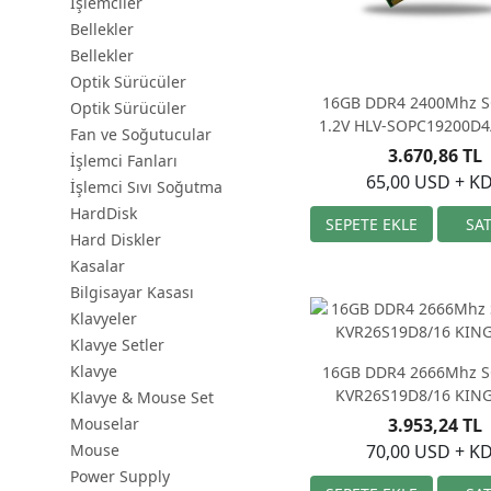
İşlemciler
Bellekler
Bellekler
Optik Sürücüler
16GB DDR4 2400Mhz
Optik Sürücüler
1.2V HLV-SOPC19200D4
Fan ve Soğutucular
LEVEL
3.670,86 TL
İşlemci Fanları
65,00 USD + K
İşlemci Sıvı Soğutma
HardDisk
Hard Diskler
Kasalar
Bilgisayar Kasası
Klavyeler
Klavye Setler
Klavye
16GB DDR4 2666Mhz
KVR26S19D8/16 KIN
Klavye & Mouse Set
3.953,24 TL
Mouselar
70,00 USD + K
Mouse
Power Supply