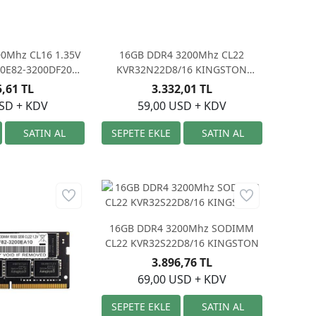
0Mhz CL16 1.35V
16GB DDR4 3200Mhz CL22
0E82-3200DF20
KVR32N22D8/16 KINGSTON
RZA 2x8G
1x16G
5,61 TL
3.332,01 TL
USD + KDV
59,00 USD + KDV
16GB DDR4 3200Mhz SODIMM
CL22 KVR32S22D8/16 KINGSTON
3.896,76 TL
69,00 USD + KDV