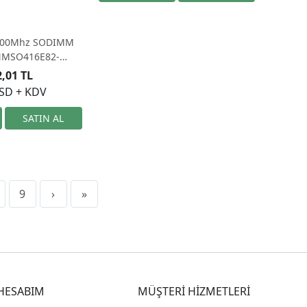
200Mhz SODIMM
 NMSO416E82-
0 NEOFORZA
2,01 TL
USD + KDV
9
›
»
HESABIM
MÜŞTERİ HİZMETLERİ