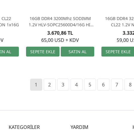
 CL22
16GB DDR4 3200Mhz SODIMM
16GB DDR4 3
ON 1x16G
1.2V HLV-SOPC25600D4/16G HI-
CL22 1.2V
LEVEL
3200EA1
3.670,86 TL
3.33
DV
65,00 USD + KDV
59,00 
1
2
3
4
5
6
7
8
KATEGORİLER
YARDIM