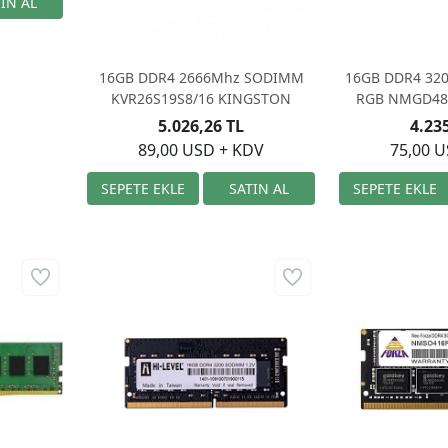
16GB DDR4 2666Mhz SODIMM
16GB DDR4 320
KVR26S19S8/16 KINGSTON
RGB NMGD48
NEOFO
5.026,26 TL
4.23
89,00 USD + KDV
75,00 