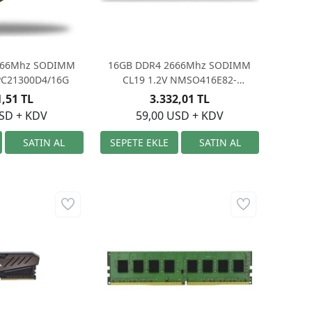
666Mhz SODIMM
16GB DDR4 2666Mhz SODIMM
PC21300D4/16G
CL19 1.2V NMSO416E82-
2666EA10 NEOFORZA
1,51 TL
3.332,01 TL
USD + KDV
59,00 USD + KDV