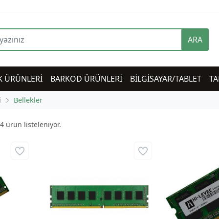
ARA
K ÜRÜNLERİ
BARKOD ÜRÜNLERİ
BİLGİSAYAR/TABLET
TA
i
Bellekler
4
ürün listeleniyor.