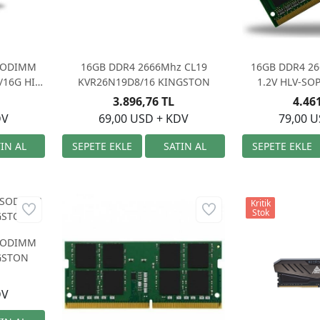
 SODIMM
16GB DDR4 2666Mhz CL19
16GB DDR4 2
/16G HI-
KVR26N19D8/16 KINGSTON
1.2V HLV-SO
3.896,76 TL
4.46
DV
69,00 USD + KDV
79,00 
Kritik
Stok
 SODIMM
GSTON
DV