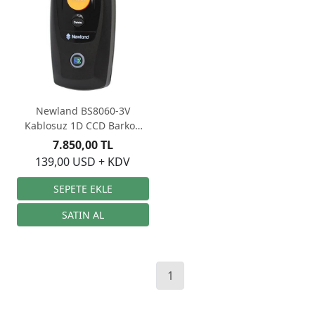
Newland BS8060-3V
Kablosuz 1D CCD Barkod
Okuyucu
7.850,00 TL
139,00 USD + KDV
1