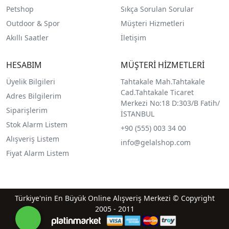
Petshop
Sıkça Sorulan Sorular
Outdoor & Spor
Müşteri Hizmetleri
Akıllı Saatler
İletişim
HESABIM
MÜŞTERİ HİZMETLERİ
Üyelik Bilgileri
Tahtakale Mah.Tahtakale
Cad.Tahtakale Ticaret
Adres Bilgilerim
Merkezi No:18 D:303/B Fatih/
Siparişlerim
İSTANBUL
Stok Alarm Listem
+90 (555) 003 34 00
Alışveriş Listem
info@gelalshop.com
Fiyat Alarm Listem
Türkiye'nin En Büyük Online Alışveriş Merkezi © Copyright
2005 - 2011