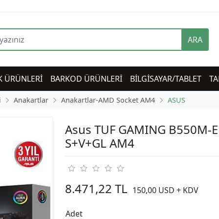
ARA
K ÜRÜNLERİ
BARKOD ÜRÜNLERİ
BİLGİSAYAR/TABLET
TA
i
Anakartlar
Anakartlar-AMD Socket AM4
ASUS
Asus TUF GAMING B550M-
S+V+GL AM4
8.471,22 TL
150,00 USD + KDV
Adet