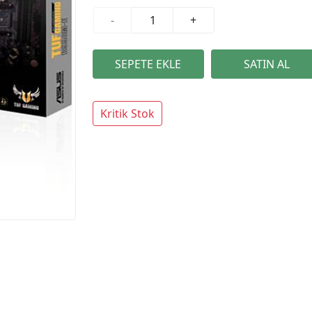
-
+
Kritik Stok