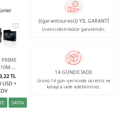
ünler
{{garantisuresi}} YIL GARANTİ
Üretici/distribütör garantilidir.
s PRIME
10M-
14 GÜNDE İADE
M DDR4
3,22 TL
Ürünü 14 gün içerisinde ücretsiz ve
 S+V+GL
0 USD +
kolayca iade edebilirsiniz.
200p
KDV