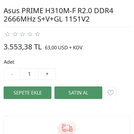
Asus PRIME H310M-F R2.0 DDR4
2666MHz S+V+GL 1151V2
3.553,38 TL
63,00 USD + KDV
Adet
-
+