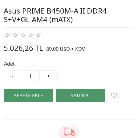
Asus PRIME B450M-A II DDR4
S+V+GL AM4 (mATX)
5.026,26 TL
89,00 USD + KDV
Adet
-
+