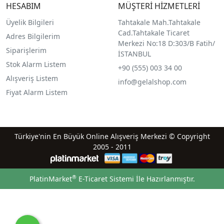
HESABIM
MÜŞTERİ HİZMETLERİ
Üyelik Bilgileri
Tahtakale Mah.Tahtakale
Cad.Tahtakale Ticaret
Adres Bilgilerim
Merkezi No:18 D:303/B Fatih/
Siparişlerim
İSTANBUL
Stok Alarm Listem
+90 (555) 003 34 00
Alışveriş Listem
info@gelalshop.com
Fiyat Alarm Listem
Türkiye'nin En Büyük Online Alışveriş Merkezi © Copyright
2005 - 2011
®
PlatinMarket
E-Ticaret Sistemi
İle Hazırlanmıştır.