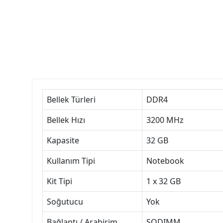
Bellek Türleri
DDR4
Bellek Hızı
3200 MHz
Kapasite
32 GB
Kullanım Tipi
Notebook
Kit Tipi
1 x 32 GB
Soğutucu
Yok
Bağlantı / Arabirim
SODIMM