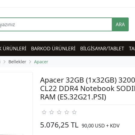
ARA
K ÜRÜNLERİ
BARKOD ÜRÜNLERİ
BİLGİSAYAR/TABLET
TA
i
Bellekler
Apacer
Apacer 32GB (1x32GB) 320
CL22 DDR4 Notebook SOD
RAM (ES.32G21.PSI)
5.076,25 TL
90,00 USD + KDV