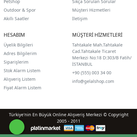
Petshop
Sıkça Sorulan Sorular
Outdoor & Spor
Müşteri Hizmetleri
Akıllı Saatler
İletişim
HESABIM
MÜŞTERİ HİZMETLERİ
Üyelik Bilgileri
Tahtakale Mah.Tahtakale
Cad.Tahtakale Ticaret
Adres Bilgilerim
Merkezi No:18 D:303/B Fatih/
Siparişlerim
İSTANBUL
Stok Alarm Listem
+90 (555) 003 34 00
Alışveriş Listem
info@gelalshop.com
Fiyat Alarm Listem
Türkiye'nin En Büyük Online Alışveriş Merkezi © Copyright
2005 - 2011