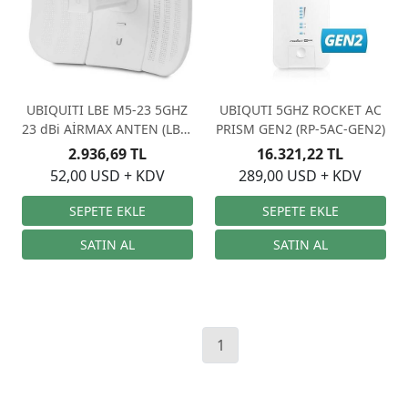
UBIQUITI LBE M5-23 5GHZ
UBIQUTI 5GHZ ROCKET AC
23 dBi AİRMAX ANTEN (LBE-
PRISM GEN2 (RP-5AC-GEN2)
M5-23)
2.936,69 TL
16.321,22 TL
52,00 USD + KDV
289,00 USD + KDV
1