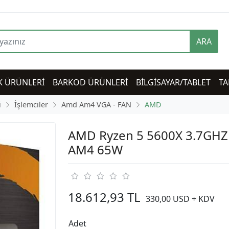
ARA
K ÜRÜNLERİ
BARKOD ÜRÜNLERİ
BİLGİSAYAR/TABLET
TA
i
İşlemciler
Amd Am4 VGA - FAN
AMD
AMD Ryzen 5 5600X 3.7GH
AM4 65W
18.612,93 TL
330,00 USD + KDV
Adet