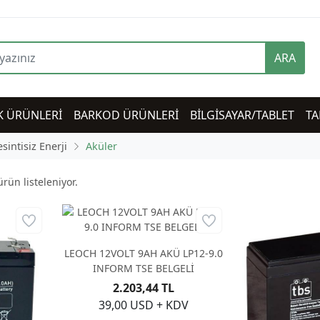
ARA
K ÜRÜNLERİ
BARKOD ÜRÜNLERİ
BİLGİSAYAR/TABLET
TA
sintisiz Enerji
Aküler
rün listeleniyor.
LEOCH 12VOLT 9AH AKÜ LP12-9.0
INFORM TSE BELGELİ
2.203,44 TL
39,00 USD + KDV