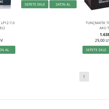
LP12-7.0
TUNÇMATİK TB
ELİ
AKÜ 
1.63
DV
29,00 
1