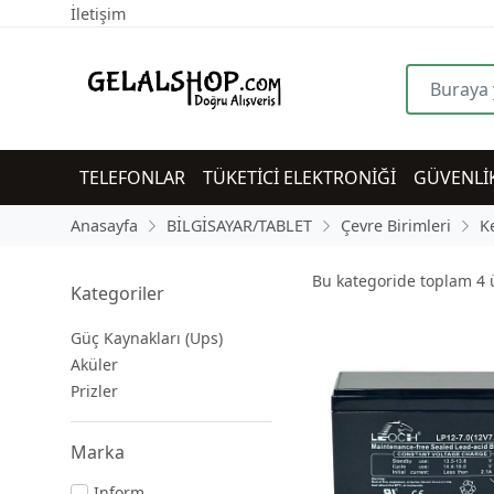
İletişim
TELEFONLAR
TÜKETİCİ ELEKTRONİĞİ
GÜVENLİ
Anasayfa
BİLGİSAYAR/TABLET
Çevre Birimleri
Ke
Bu kategoride toplam
4
ü
Kategoriler
Güç Kaynakları (Ups)
Aküler
Prizler
Marka
Inform