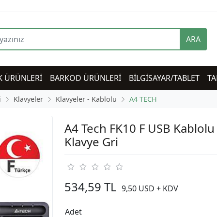
ARA
K ÜRÜNLERİ
BARKOD ÜRÜNLERİ
BİLGİSAYAR/TABLET
TA
i
Klavyeler
Klavyeler - Kablolu
A4 TECH
A4 Tech FK10 F USB Kablol
Klavye Gri
534,59 TL
9,50 USD + KDV
Adet