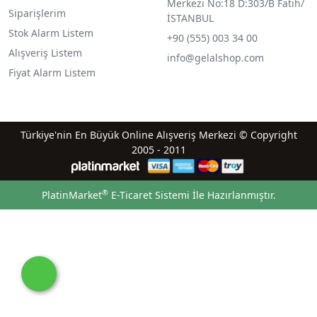
Merkezi No:18 D:303/B Fatih/
Siparişlerim
İSTANBUL
Stok Alarm Listem
+90 (555) 003 34 00
Alışveriş Listem
info@gelalshop.com
Fiyat Alarm Listem
Türkiye'nin En Büyük Online Alışveriş Merkezi © Copyright
2005 - 2011
®
PlatinMarket
E-Ticaret Sistemi
İle Hazırlanmıştır.