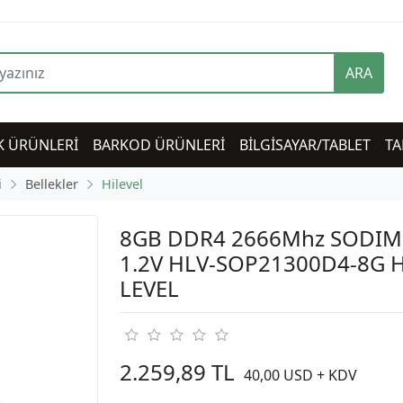
ARA
K ÜRÜNLERİ
BARKOD ÜRÜNLERİ
BİLGİSAYAR/TABLET
TA
i
Bellekler
Hilevel
8GB DDR4 2666Mhz SODI
1.2V HLV-SOP21300D4-8G H
LEVEL
2.259,89 TL
40,00 USD + KDV