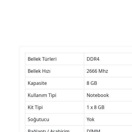
Bellek Türleri
DDR4
Bellek Hızı
2666 Mhz
Kapasite
8 GB
Kullanım Tipi
Notebook
Kit Tipi
1 x 8 GB
Soğutucu
Yok
Bağlantı / Arabirim
DIMM