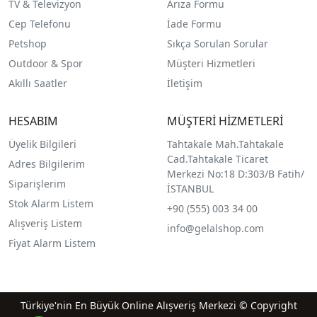
TV & Televizyon
Arıza Formu
Cep Telefonu
İade Formu
Petshop
Sıkça Sorulan Sorular
Outdoor & Spor
Müşteri Hizmetleri
Akıllı Saatler
İletişim
HESABIM
MÜŞTERİ HİZMETLERİ
Üyelik Bilgileri
Tahtakale Mah.Tahtakale
Cad.Tahtakale Ticaret
Adres Bilgilerim
Merkezi No:18 D:303/B Fatih/
Siparişlerim
İSTANBUL
Stok Alarm Listem
+90 (555) 003 34 00
Alışveriş Listem
info@gelalshop.com
Fiyat Alarm Listem
Türkiye'nin En Büyük Online Alışveriş Merkezi © Copyright