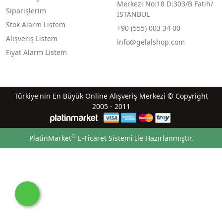
Merkezi No:18 D:303/B Fatih/
Siparişlerim
İSTANBUL
Stok Alarm Listem
+90 (555) 003 34 00
Alışveriş Listem
info@gelalshop.com
Fiyat Alarm Listem
Türkiye'nin En Büyük Online Alışveriş Merkezi © Copyright
2005 - 2011
®
PlatinMarket
E-Ticaret Sistemi
İle Hazırlanmıştır.