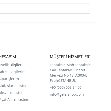
HESABIM
MÜŞTERİ HİZMETLERİ
Üyelik Bilgileri
Tahtakale Mah.Tahtakale
Cad.Tahtakale Ticaret
Adres Bilgilerim
Merkezi No:18 D:303/B
Siparişlerim
Fatih/İSTANBUL
Stok Alarm Listem
+90 (555) 003 34 00
Alışveriş Listem
info@gelalshop.com
Fiyat Alarm Listem