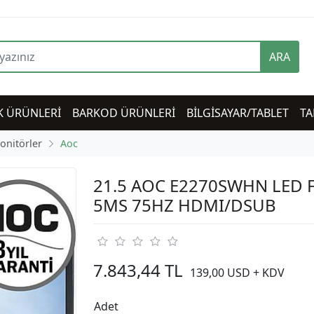
ARA
K ÜRÜNLERİ
BARKOD ÜRÜNLERİ
BİLGİSAYAR/TABLET
TA
onitörler
Aoc
21.5 AOC E2270SWHN LED 
5MS 75HZ HDMI/DSUB
7.843,44 TL
139,00 USD + KDV
Adet