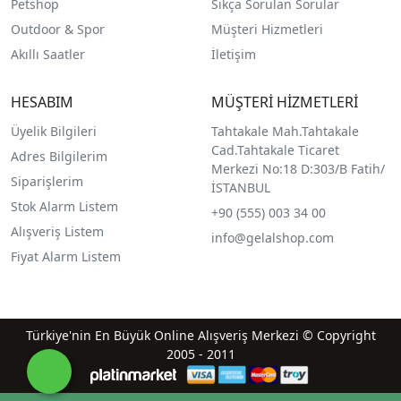
Petshop
Sıkça Sorulan Sorular
Outdoor & Spor
Müşteri Hizmetleri
Akıllı Saatler
İletişim
HESABIM
MÜŞTERİ HİZMETLERİ
Üyelik Bilgileri
Tahtakale Mah.Tahtakale
Cad.Tahtakale Ticaret
Adres Bilgilerim
Merkezi No:18 D:303/B Fatih/
Siparişlerim
İSTANBUL
Stok Alarm Listem
+90 (555) 003 34 00
Alışveriş Listem
info@gelalshop.com
Fiyat Alarm Listem
Türkiye'nin En Büyük Online Alışveriş Merkezi © Copyright
2005 - 2011